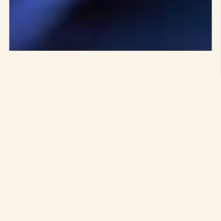
CLIENT
Le Toboggan est le centre culturel de la ville de Décines.
"Scène Rhône-Alpes" depuis 2002 et "Scène conventionnée
plateau pour la danse", le Toboggan est un lieu de vie
pluridisciplinaire, qui dispose :
- d’une salle de spectacle de 664 places, dotée d’un espace
scénique parmi les plus vastes de l’agglomération lyonnaise
permettant d’accueillir tout type de spectacles vivants :
théâtre, musique, chanson, cirque, humour, danse ;
- d’une salle de cinéma de 150 places, classée Art et Essai,
avec les labels Jeune Public et Patrimoine-Répertoire ;
- d’un espace d’exposition “La Spirale”, un lieu dédié à la
création contemporain ;
- d’une médiathèque “Joséphine Baker” ;